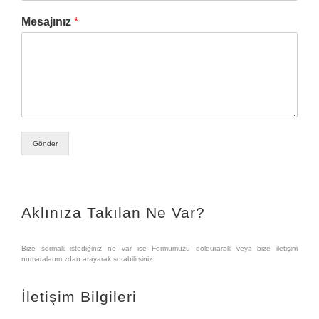
Mesajınız
*
Gönder
Aklınıza Takılan Ne Var?
Bize sormak istediğiniz ne var ise Formumuzu doldurarak veya bize iletişim
numaralarımızdan arayarak sorabilirsiniz.
İletişim Bilgileri