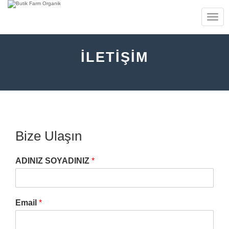
TOGG
NAVIG
İLETIŞIM
Bize Ulaşın
ADINIZ SOYADINIZ
*
Email
*