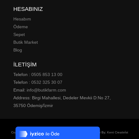
HESABINIZ
Hesabım
Ödeme
Sepet
Butik Market
Blog
İLETİŞİM
Telefon :
0505 853 13 00
Telefon :
0532 325 30 07
Email:
info@butikfarm.com
Address: Birgi Mahallesi, Dedeler Mevkii D:No 27,
35750 Ödemiş/İzmir
Tek Tıkla Ödeme Kolaylığı
7/24 Canlı Destek
Copyright © 2021 Butik Farm | Tüm Hakları Saklıdır | Designer By;
Kent Creativİst
%100 Sorunsuz Alışveriş