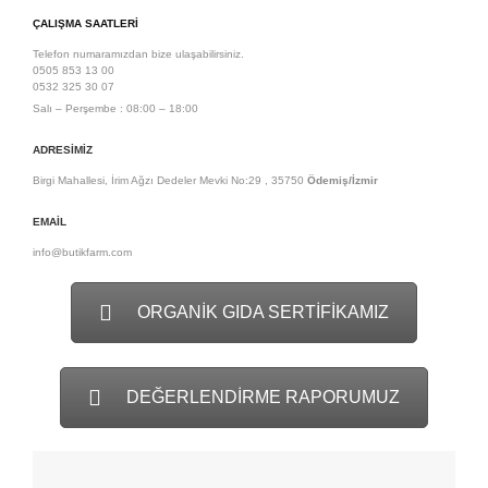
ÇALIŞMA SAATLERI
Telefon numaramızdan bize ulaşabilirsiniz.
0505 853 13 00
0532 325 30 07
Salı – Perşembe : 08:00 – 18:00
ADRESIMIZ
Birgi Mahallesi, İrim Ağzı Dedeler Mevki No:29 , 35750
Ödemiş/İzmir
EMAIL
info@butikfarm.com
ORGANİK GIDA SERTİFİKAMIZ
DEĞERLENDİRME RAPORUMUZ